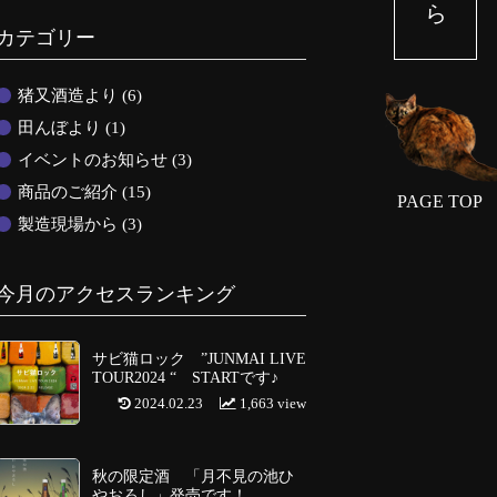
カテゴリー
猪又酒造より
(6)
田んぼより
(1)
イベントのお知らせ
(3)
商品のご紹介
(15)
PAGE TOP
製造現場から
(3)
今月のアクセスランキング
サビ猫ロック ”JUNMAI LIVE
TOUR2024 “ STARTです♪
2024.02.23
1,663 view
秋の限定酒 「月不見の池ひ
やおろし」発売です！