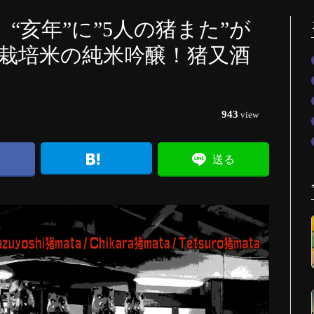
と “亥年”に”5人の猪また”が
栽培米の純米吟醸！猪又酒
943
view
送る