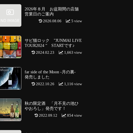
2026年８月 お盆期間の店舗
営業日のご案内
2026.08.06
5 view
サビ猫ロック ”JUNMAI LIVE
TOUR2024 “ STARTです♪
2024.02.23
1,663 view
far side of the Moon -月の裏-
発売しました
2022.10.26
1,116 view
秋の限定酒 「月不見の池ひ
やおろし」発売です！
2022.09.12
854 view