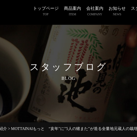
トップページ
商品案内
会社案内
お知らせ
ス
TOP
ITEM
COMPANY
NEWS
スタッフブログ
BLOG
紹介
>
MOTTAINAIもっと “亥年”に”5人の猪また”が造る全量地元蔵人